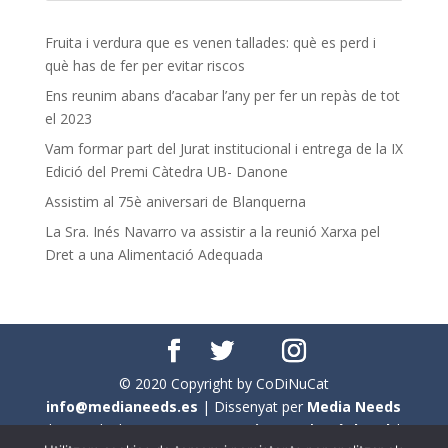
Fruita i verdura que es venen tallades: què es perd i
què has de fer per evitar riscos
Ens reunim abans d’acabar l’any per fer un repàs de tot
el 2023
Vam formar part del Jurat institucional i entrega de la IX
Edició del Premi Càtedra UB- Danone
Assistim al 75è aniversari de Blanquerna
La Sra. Inés Navarro va assistir a la reunió Xarxa pel
Dret a una Alimentació Adequada
© 2020 Copyright by CoDiNuCat
info@medianeeds.es
| Dissenyat per
Media Needs
| Tots els drets reservats a
CoDiNuCat |
Avís legal
|