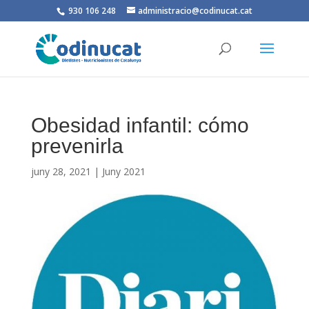
930 106 248
administracio@codinucat.cat
Obesidad infantil: cómo
prevenirla
juny 28, 2021
|
Juny 2021