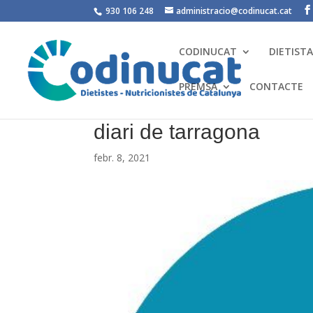
930 106 248
administracio@codinucat.cat
CODINUCAT
DIETIST
PREMSA
CONTACTE
diari de tarragona
febr. 8, 2021