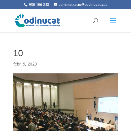
930 106 248
administracio@codinucat.cat
10
febr. 5, 2020