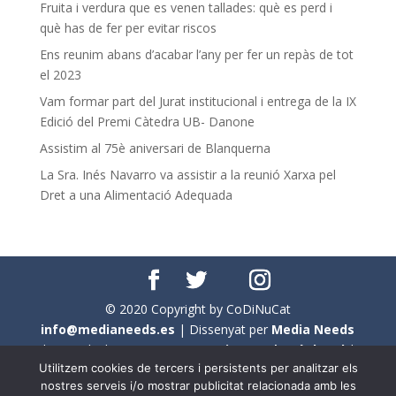
Fruita i verdura que es venen tallades: què es perd i
què has de fer per evitar riscos
Ens reunim abans d’acabar l’any per fer un repàs de tot
el 2023
Vam formar part del Jurat institucional i entrega de la IX
Edició del Premi Càtedra UB- Danone
Assistim al 75è aniversari de Blanquerna
La Sra. Inés Navarro va assistir a la reunió Xarxa pel
Dret a una Alimentació Adequada
© 2020 Copyright by CoDiNuCat
info@medianeeds.es
| Dissenyat per
Media Needs
| Tots els drets reservats a
CoDiNuCat |
Avís legal
|
Utilitzem cookies de tercers i persistents per analitzar els
Avís per cookies
nostres serveis i/o mostrar publicitat relacionada amb les