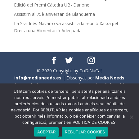
Edició del Premi Càtedra UB- Danone
Assistim al 75è aniversari de Blanquerna
La Sra. Inés Navarro va assistir a la reunió Xarxa pel
Dret a una Alimentació Adequada
© 2020 Copyright by CoDiNuCat
info@medianeeds.es
| Dissenyat per
Media Needs
| Tots els drets reservats a
CoDiNuCat |
Avís legal
|
Utilitzem cookies de tercers i persistents per analitzar els
Avís per cookies
nostres serveis i/o mostrar publicitat relacionada amb les
preferències dels usuaris d’acord amb els seus hàbits de
En aquest web s'ha tingut en compte l'ús no sexista del
navegació. Pot REBUTJAR les cookies analítiques de tercers,
llenguatge. No obstant això, i a causa de la seva
pot obtenir més informació, o bé conèixer com canviar la
extensió, no s'ha pogut fer de manera exhaustiva. Per
configuració, prement en POLÍTICA DE COOKIES.
aquest motiu, a vegades , s'ha utilitzat el femení com a
ACEPTAR
REBUTJAR COOKIES
genèric, atès que és una professió que compta amb al