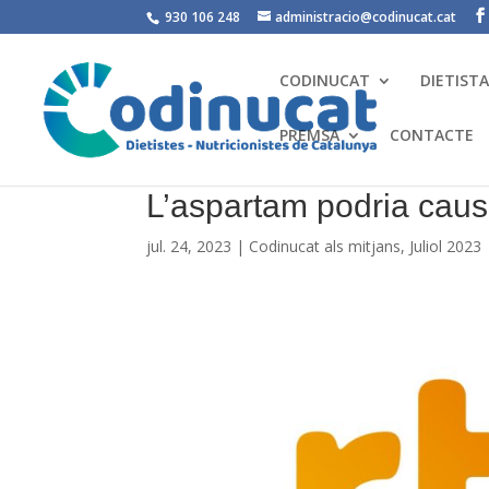
930 106 248
administracio@codinucat.cat
CODINUCAT
DIETIST
PREMSA
CONTACTE
L’aspartam podria caus
jul. 24, 2023
|
Codinucat als mitjans
,
Juliol 2023