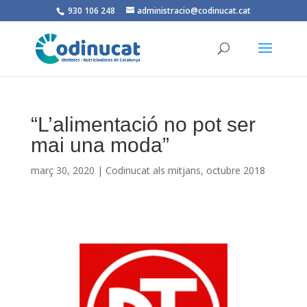
930 106 248
administracio@codinucat.cat
“L’alimentació no pot ser
mai una moda”
març 30, 2020
|
Codinucat als mitjans
,
octubre 2018