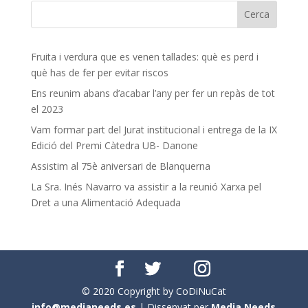
Fruita i verdura que es venen tallades: què es perd i
què has de fer per evitar riscos
Ens reunim abans d’acabar l’any per fer un repàs de tot
el 2023
Vam formar part del Jurat institucional i entrega de la IX
Edició del Premi Càtedra UB- Danone
Assistim al 75è aniversari de Blanquerna
La Sra. Inés Navarro va assistir a la reunió Xarxa pel
Dret a una Alimentació Adequada
© 2020 Copyright by CoDiNuCat
info@medianeeds.es
| Dissenyat per
Media Needs