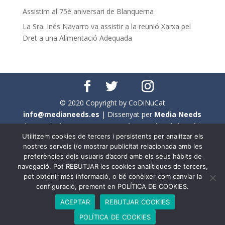
Assistim al 75è aniversari de Blanquerna
La Sra. Inés Navarro va assistir a la reunió Xarxa pel
Dret a una Alimentació Adequada
© 2020 Copyright by CoDiNuCat
info@medianeeds.es
| Dissenyat per
Media Needs
| Tots els drets reservats a
CoDiNuCat |
Avís legal
|
Utilitzem cookies de tercers i persistents per analitzar els
Avís per cookies
nostres serveis i/o mostrar publicitat relacionada amb les
preferències dels usuaris d’acord amb els seus hàbits de
En aquest web s'ha tingut en compte l'ús no sexista del
navegació. Pot REBUTJAR les cookies analítiques de tercers,
llenguatge. No obstant això, i a causa de la seva
pot obtenir més informació, o bé conèixer com canviar la
extensió, no s'ha pogut fer de manera exhaustiva. Per
configuració, prement en POLÍTICA DE COOKIES.
aquest motiu, a vegades , s'ha utilitzat el femení com a
ACEPTAR
REBUTJAR COOKIES
genèric, atès que és una professió que compta amb al
POLÍTICA DE COOKIES
voltant d'un 90% de persones del sexe femení.