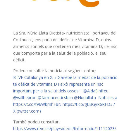
La Sra. Núria Llata Dietista- nutricionista i portaveu del
Codinucat, ens parla del dèficit de Vitamina D, quins
aliments son els que contenen més vitamina D, i el risc
que comporta per a la salut de la població, el seu
déficit.
Podeu consultar la noticia al següent enllaç:
RTVE Catalunya en X: » Gairebé la meitat de la població
té dèficit de vitamina D i això representa un risc
important per a la salut dels ossos | @AidaSinfreu
@vallhebron @farmaceuticsbcn @Nuriallata Notícies a
https://t.co/f96WbmhFbN https://t.co/gLBGyR6RFD» /
X (twitter.com)
També podeu consultar:
https://www.rtve.es/play/videos/linformatiu/11112023/