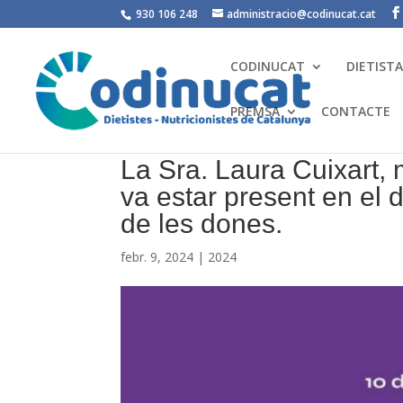
930 106 248
administracio@codinucat.cat
CODINUCAT
DIETIST
PREMSA
CONTACTE
La Sra. Laura Cuixart
va estar present en el d
de les dones.
febr. 9, 2024
|
2024