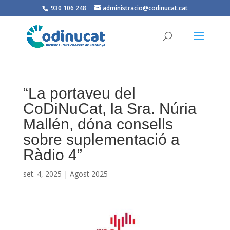
930 106 248
administracio@codinucat.cat
“La portaveu del
CoDiNuCat, la Sra. Núria
Mallén, dóna consells
sobre suplementació a
Ràdio 4”
set. 4, 2025
|
Agost 2025