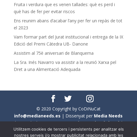
Fruita i verdura que es venen tallades: què es perd i
què has de fer per evitar riscos
Ens reunim abans d’acabar l’any per fer un repàs de tot
el 2023
Vam formar part del Jurat institucional i entrega de la IX
Edició del Premi Càtedra UB- Danone
Assistim al 75è aniversari de Blanquerna
La Sra. Inés Navarro va assistir a la reunió Xarxa pel
Dret a una Alimentació Adequada
© 2020 Copyright by CoDiNuCat
info@medianeeds.es
| Dissenyat per
Media Needs
| Tots els drets reservats a
CoDiNuCat |
Avís legal
|
Utilitzem cookies de tercers i persistents per analitzar els
Avís per cookies
nostres serveis i/o mostrar publicitat relacionada amb les