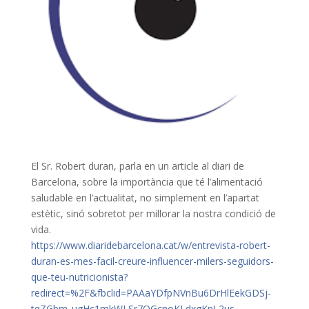
El Sr. Robert duran, parla en un article al diari de
Barcelona, sobre la importància que té l’alimentació
saludable en l’actualitat, no simplement en l’apartat
estètic, sinó sobretot per millorar la nostra condició de
vida.
https://www.diaridebarcelona.cat/w/entrevista-robert-
duran-es-mes-facil-creure-influencer-milers-seguidors-
que-teu-nutricionista?
redirect=%2F&fbclid=PAAaYDfpNVnBu6DrHlEekGDSj-
tqZGbm_ugHc1mkWLSr7OGcnoKLdxgKnL2us