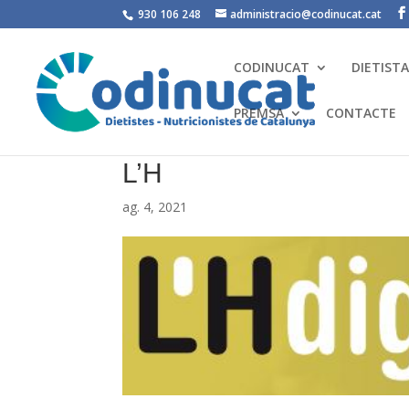
930 106 248
administracio@codinucat.cat
CODINUCAT
DIETIST
PREMSA
CONTACTE
L’H
ag. 4, 2021