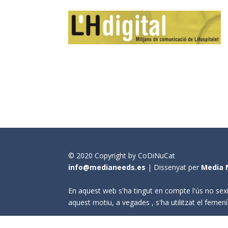
© 2020 Copyright by CoDiNuCat
info@medianeeds.es
| Dissenyat per
Media 
En aquest web s'ha tingut en compte l'ús no sexi
aquest motiu, a vegades , s'ha utilitzat el fem