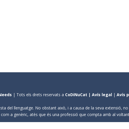
Needs
| Tots els drets reservats a
CoDiNuCat |
Avís legal
|
Avís 
sta del llenguatge. No obstant això, i a causa de la seva extensió, n
ení com a genèric, atès que és una professió que compta amb al volta