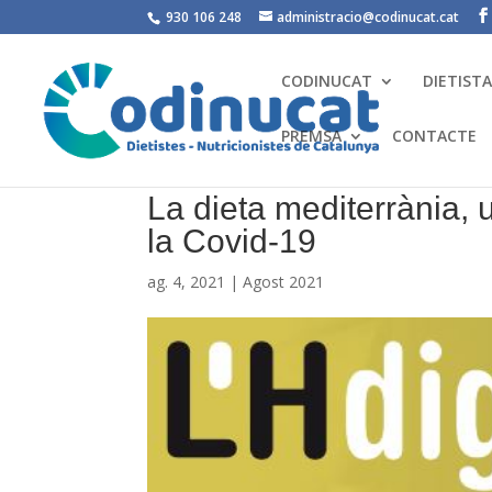
930 106 248
administracio@codinucat.cat
CODINUCAT
DIETIST
PREMSA
CONTACTE
La dieta mediterrània, 
la Covid-19
ag. 4, 2021
|
Agost 2021