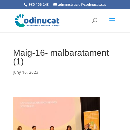
930 106 248
administracio@codinucat.cat
Maig-16- malbaratament
(1)
juny 16, 2023