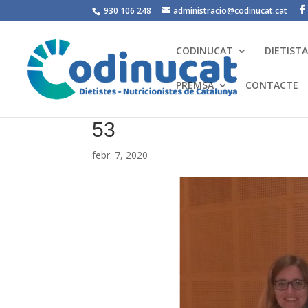
930 106 248
administracio@codinucat.cat
CODINUCAT
DIETIST
PREMSA
CONTACTE
53
febr. 7, 2020