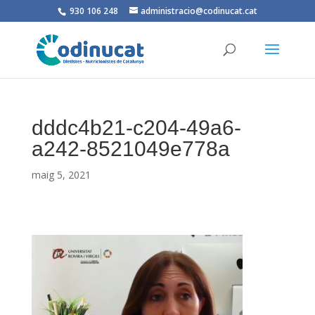
930 106 248
administracio@codinucat.cat
dddc4b21-c204-49a6-
a242-8521049e778a
maig 5, 2021