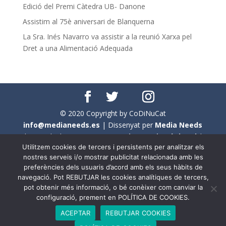
Edició del Premi Càtedra UB- Danone
Assistim al 75è aniversari de Blanquerna
La Sra. Inés Navarro va assistir a la reunió Xarxa pel
Dret a una Alimentació Adequada
© 2020 Copyright by CoDiNuCat
info@medianeeds.es
| Dissenyat per
Media Needs
| Tots els drets reservats a
CoDiNuCat |
Avís legal
|
Utilitzem cookies de tercers i persistents per analitzar els
Avís per cookies
nostres serveis i/o mostrar publicitat relacionada amb les
preferències dels usuaris d’acord amb els seus hàbits de
En aquest web s'ha tingut en compte l'ús no sexista del
navegació. Pot REBUTJAR les cookies analítiques de tercers,
llenguatge. No obstant això, i a causa de la seva
pot obtenir més informació, o bé conèixer com canviar la
extensió, no s'ha pogut fer de manera exhaustiva. Per
configuració, prement en POLÍTICA DE COOKIES.
aquest motiu, a vegades , s'ha utilitzat el femení com a
ACEPTAR
REBUTJAR COOKIES
genèric, atès que és una professió que compta amb al