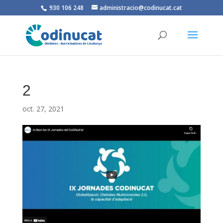
930 106 248
administracio@codinucat.cat
2
oct. 27, 2021