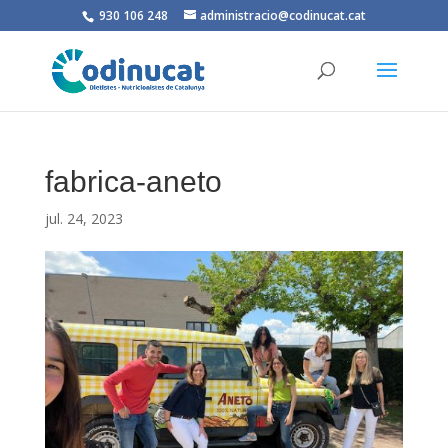
930 106 248
administracio@codinucat.cat
fabrica-aneto
jul. 24, 2023