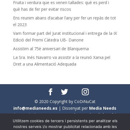
Fruita i verdura que es venen tallades: què es perd i
què has de fer per evitar riscos
Ens reunim abans d’acabar l’any per fer un repàs de tot
el 2023
Vam formar part del Jurat institucional i entrega de la IX
Edició del Premi Càtedra UB- Danone
Assistim al 75è aniversari de Blanquerna
La Sra. Inés Navarro va assistir a la reunió Xarxa pel
Dret a una Alimentació Adequada
© 2020 Copyright by CoDiNuCat
info@medianeeds.es
| Dissenyat per
Media Needs
| Tots els drets reservats a
CoDiNuCat |
Avís legal
|
Utilitzem cookies de tercers i persistents per analitzar els
Avís per cookies
nostres serveis i/o mostrar publicitat relacionada amb les