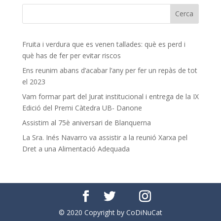
Fruita i verdura que es venen tallades: què es perd i
què has de fer per evitar riscos
Ens reunim abans d’acabar l’any per fer un repàs de tot
el 2023
Vam formar part del Jurat institucional i entrega de la IX
Edició del Premi Càtedra UB- Danone
Assistim al 75è aniversari de Blanquerna
La Sra. Inés Navarro va assistir a la reunió Xarxa pel
Dret a una Alimentació Adequada
© 2020 Copyright by CoDiNuCat