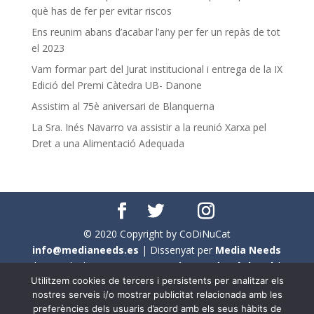
què has de fer per evitar riscos
Ens reunim abans d’acabar l’any per fer un repàs de tot
el 2023
Vam formar part del Jurat institucional i entrega de la IX
Edició del Premi Càtedra UB- Danone
Assistim al 75è aniversari de Blanquerna
La Sra. Inés Navarro va assistir a la reunió Xarxa pel
Dret a una Alimentació Adequada
© 2020 Copyright by CoDiNuCat
info@medianeeds.es
| Dissenyat per
Media Needs
| Tots els drets reservats a
CoDiNuCat |
Avís legal
|
Utilitzem cookies de tercers i persistents per analitzar els
Avís per cookies
nostres serveis i/o mostrar publicitat relacionada amb les
preferències dels usuaris d’acord amb els seus hàbits de