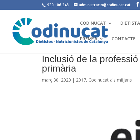
930 106 248
administracio@codinucat.cat
CODINUCAT
DIETIST
PREMSA
CONTACTE
Inclusió de la professió
primària
març 30, 2020
|
2017
,
Codinucat als mitjans