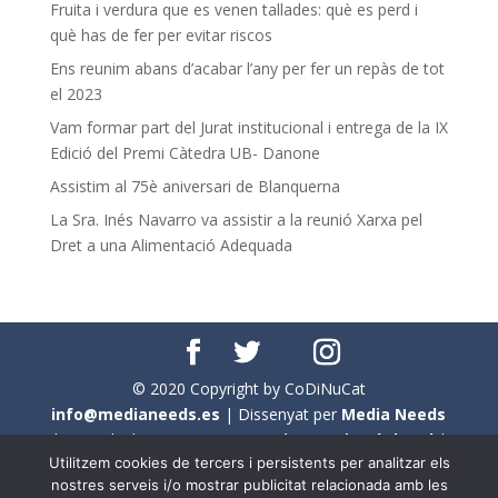
Fruita i verdura que es venen tallades: què es perd i
què has de fer per evitar riscos
Ens reunim abans d’acabar l’any per fer un repàs de tot
el 2023
Vam formar part del Jurat institucional i entrega de la IX
Edició del Premi Càtedra UB- Danone
Assistim al 75è aniversari de Blanquerna
La Sra. Inés Navarro va assistir a la reunió Xarxa pel
Dret a una Alimentació Adequada
© 2020 Copyright by CoDiNuCat
info@medianeeds.es
| Dissenyat per
Media Needs
| Tots els drets reservats a
CoDiNuCat |
Avís legal
|
Utilitzem cookies de tercers i persistents per analitzar els
Avís per cookies
nostres serveis i/o mostrar publicitat relacionada amb les