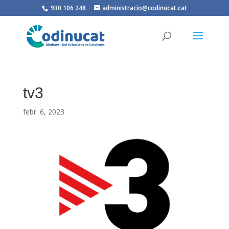
930 106 248
administracio@codinucat.cat
tv3
febr. 6, 2023