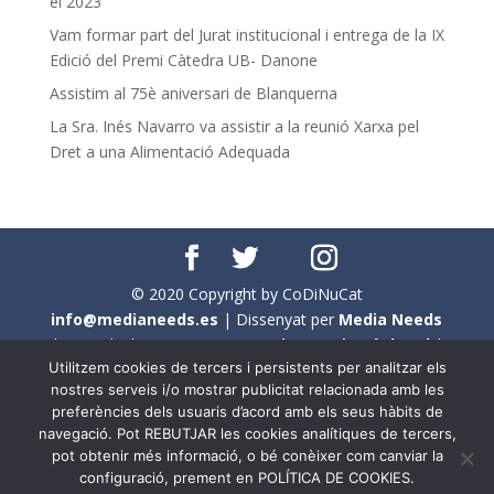
el 2023
Vam formar part del Jurat institucional i entrega de la IX
Edició del Premi Càtedra UB- Danone
Assistim al 75è aniversari de Blanquerna
La Sra. Inés Navarro va assistir a la reunió Xarxa pel
Dret a una Alimentació Adequada
© 2020 Copyright by CoDiNuCat
info@medianeeds.es
| Dissenyat per
Media Needs
| Tots els drets reservats a
CoDiNuCat |
Avís legal
|
Utilitzem cookies de tercers i persistents per analitzar els
Avís per cookies
nostres serveis i/o mostrar publicitat relacionada amb les
preferències dels usuaris d’acord amb els seus hàbits de
En aquest web s'ha tingut en compte l'ús no sexista del
navegació. Pot REBUTJAR les cookies analítiques de tercers,
llenguatge. No obstant això, i a causa de la seva
pot obtenir més informació, o bé conèixer com canviar la
extensió, no s'ha pogut fer de manera exhaustiva. Per
configuració, prement en POLÍTICA DE COOKIES.