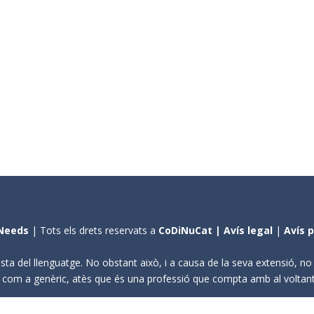
Needs
| Tots els drets reservats a
CoDiNuCat |
Avís legal
|
Avís 
sta del llenguatge. No obstant això, i a causa de la seva extensió, n
ení com a genèric, atès que és una professió que compta amb al volta