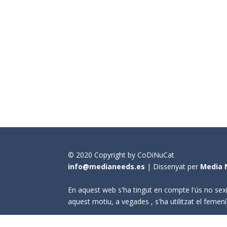
© 2020 Copyright by CoDiNuCat
info@medianeeds.es
| Dissenyat per
Media 
En aquest web s'ha tingut en compte l'ús no sexi
aquest motiu, a vegades , s'ha utilitzat el fem