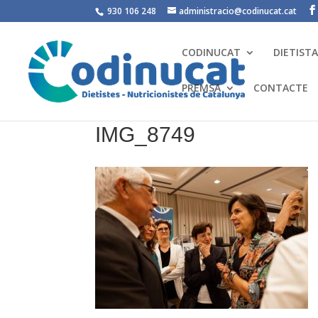
930 106 248
administracio@codinucat.cat
CODINUCAT
DIETIST
PREMSA
CONTACTE
IMG_8749