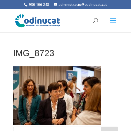
930 106 248
administracio@codinucat.cat
IMG_8723