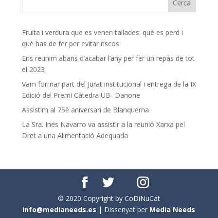
Fruita i verdura que es venen tallades: què es perd i
què has de fer per evitar riscos
Ens reunim abans d’acabar l’any per fer un repàs de tot
el 2023
Vam formar part del Jurat institucional i entrega de la IX
Edició del Premi Càtedra UB- Danone
Assistim al 75è aniversari de Blanquerna
La Sra. Inés Navarro va assistir a la reunió Xarxa pel
Dret a una Alimentació Adequada
© 2020 Copyright by CoDiNuCat
info@medianeeds.es
| Dissenyat per
Media Needs