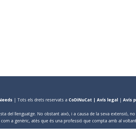
Needs
| Tots els drets reservats a
CoDiNuCat |
Avís legal
|
Avís 
sta del llenguatge. No obstant això, i a causa de la seva extensió, n
ení com a genèric, atès que és una professió que compta amb al volta