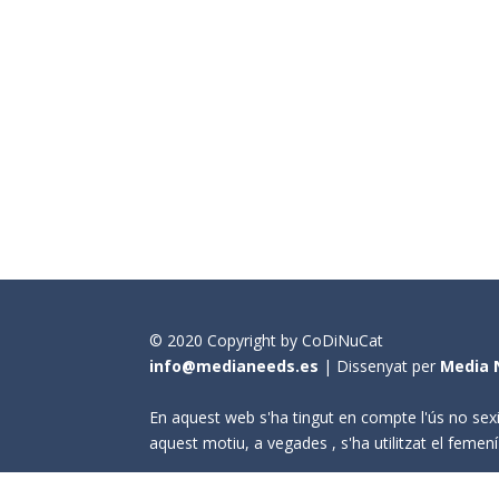
© 2020 Copyright by CoDiNuCat
info@medianeeds.es
| Dissenyat per
Media 
En aquest web s'ha tingut en compte l'ús no sexi
aquest motiu, a vegades , s'ha utilitzat el fem