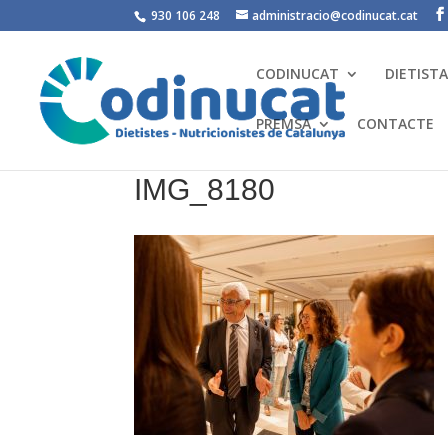
930 106 248
administracio@codinucat.cat
CODINUCAT
DIETIST
PREMSA
CONTACTE
IMG_8180