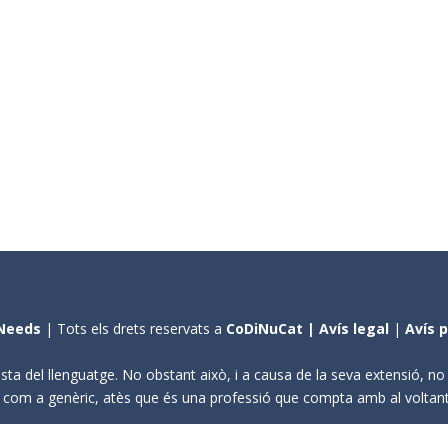
Needs
| Tots els drets reservats a
CoDiNuCat |
Avís legal
|
Avís 
sta del llenguatge. No obstant això, i a causa de la seva extensió, n
ení com a genèric, atès que és una professió que compta amb al volta