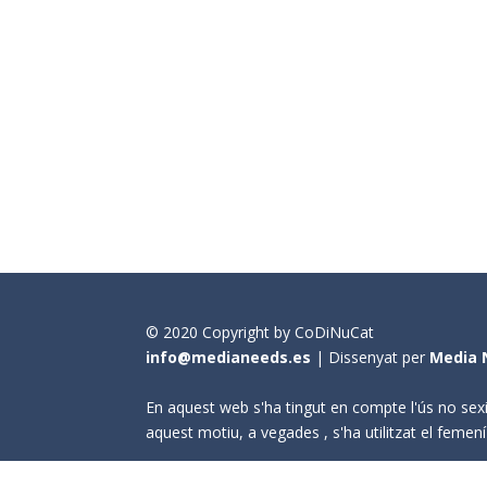
© 2020 Copyright by CoDiNuCat
info@medianeeds.es
| Dissenyat per
Media 
En aquest web s'ha tingut en compte l'ús no sexi
aquest motiu, a vegades , s'ha utilitzat el fem