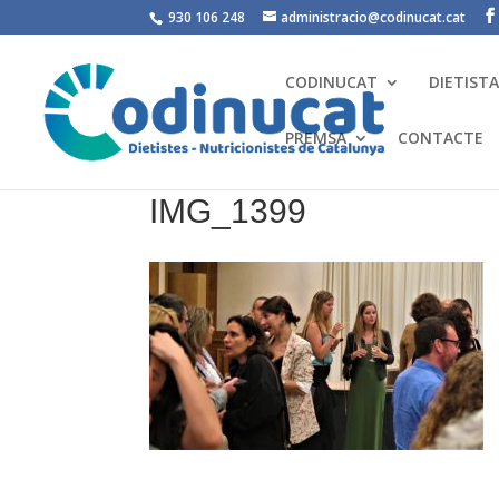
930 106 248
administracio@codinucat.cat
CODINUCAT
DIETIST
PREMSA
CONTACTE
IMG_1399