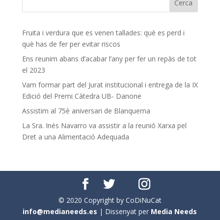
Fruita i verdura que es venen tallades: què es perd i
què has de fer per evitar riscos
Ens reunim abans d’acabar l’any per fer un repàs de tot
el 2023
Vam formar part del Jurat institucional i entrega de la IX
Edició del Premi Càtedra UB- Danone
Assistim al 75è aniversari de Blanquerna
La Sra. Inés Navarro va assistir a la reunió Xarxa pel
Dret a una Alimentació Adequada
© 2020 Copyright by CoDiNuCat
info@medianeeds.es
| Dissenyat per
Media Needs