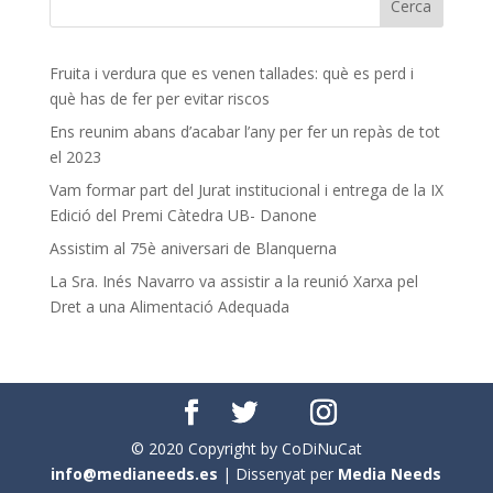
Fruita i verdura que es venen tallades: què es perd i
què has de fer per evitar riscos
Ens reunim abans d’acabar l’any per fer un repàs de tot
el 2023
Vam formar part del Jurat institucional i entrega de la IX
Edició del Premi Càtedra UB- Danone
Assistim al 75è aniversari de Blanquerna
La Sra. Inés Navarro va assistir a la reunió Xarxa pel
Dret a una Alimentació Adequada
© 2020 Copyright by CoDiNuCat
info@medianeeds.es
| Dissenyat per
Media Needs