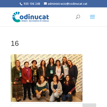
930 106 248
administracio@codinucat.cat
16