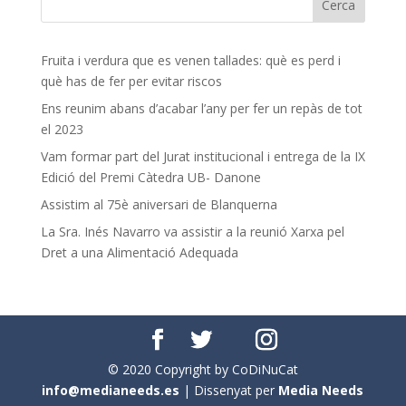
Fruita i verdura que es venen tallades: què es perd i
què has de fer per evitar riscos
Ens reunim abans d’acabar l’any per fer un repàs de tot
el 2023
Vam formar part del Jurat institucional i entrega de la IX
Edició del Premi Càtedra UB- Danone
Assistim al 75è aniversari de Blanquerna
La Sra. Inés Navarro va assistir a la reunió Xarxa pel
Dret a una Alimentació Adequada
© 2020 Copyright by CoDiNuCat
info@medianeeds.es
| Dissenyat per
Media Needs