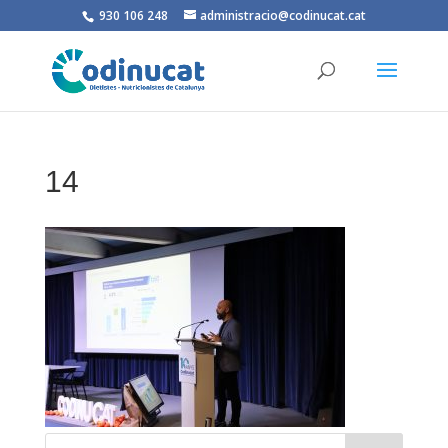
930 106 248
administracio@codinucat.cat
14