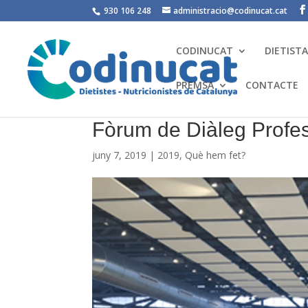
930 106 248
administracio@codinucat.cat
CODINUCAT
DIETIST
PREMSA
CONTACTE
Fòrum de Diàleg Profes
juny 7, 2019
|
2019
,
Què hem fet?