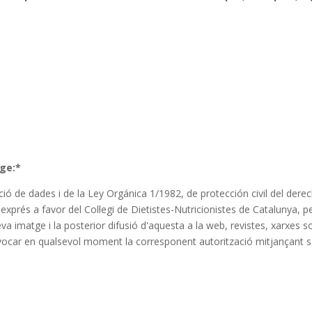
tge:*
ó de dades i de la Ley Orgánica 1/1982, de protección civil del derech
xprés a favor del Col·legi de Dietistes-Nutricionistes de Catalunya, p
 imatge i la posterior difusió d'aquesta a la web, revistes, xarxes so
evocar en qualsevol moment la corresponent autorització mitjançant sol