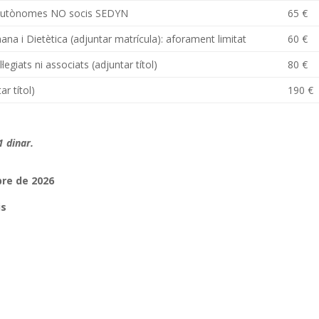
ts Autònomes NO socis SEDYN
65 €
na i Dietètica (adjuntar matrícula): aforament limitat
60 €
·legiats ni associats (adjuntar títol)
80 €
ar títol)
190 €
1 dinar.
bre de 2026
is