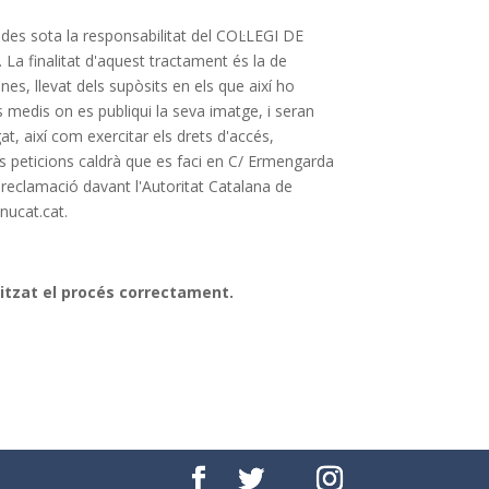
des sota la responsabilitat del COL·LEGI DE
 finalitat d'aquest tractament és la de
s, llevat dels supòsits en els que així ho
ls medis on es publiqui la seva imatge, i seran
t, així com exercitar els drets d'accés,
tes peticions caldrà que es faci en C/ Ermengarda
reclamació davant l'Autoritat Catalana de
nucat.cat.
litzat el procés correctament.