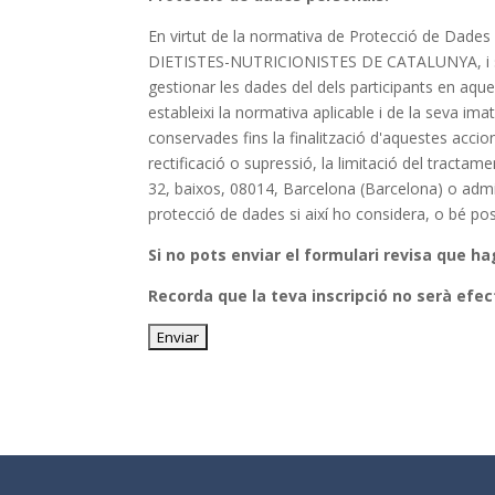
En virtut de la normativa de Protecció de Dades 
DIETISTES-NUTRICIONISTES DE CATALUNYA, i seu s
gestionar les dades del dels participants en aqu
estableixi la normativa aplicable i de la seva ima
conservades fins la finalització d'aquestes accio
rectificació o supressió, la limitació del tracta
32, baixos, 08014, Barcelona (Barcelona) o admi
protecció de dades si així ho considera, o bé p
Si no pots enviar el formulari revisa que h
Recorda que la teva inscripció no serà efec