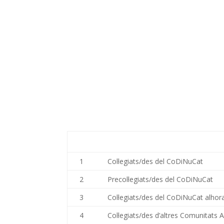
1
Col·legiats/des del CoDiNuCat
2
Precol·legiats/des del CoDiNuCat
3
Col·legiats/des del CoDiNuCat alho
4
Col·legiats/des d’altres Comunitat