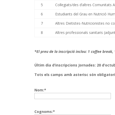
5
Col·legiats/des d’altres Comunita
6
Estudiants del Grau en Nutrició Huma
7
Altres Dietistes-Nutricionistes no col
8
Altres professionals sanitaris (adjunt
*El preu de la inscripció inclou: 1 coffee break, 
Últim dia d’inscripcions Jornades: 20 d’octu
Tots els camps amb asterisc són obligator
Nom:*
Cognoms:*