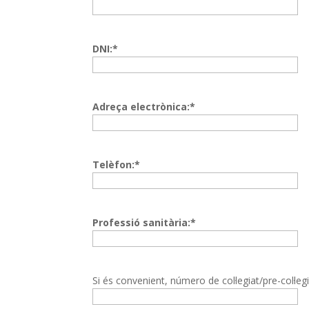
DNI:*
Adreça electrònica:*
Telèfon:*
Professió sanitària:*
Si és convenient, número de col·legiat/pre-col·le