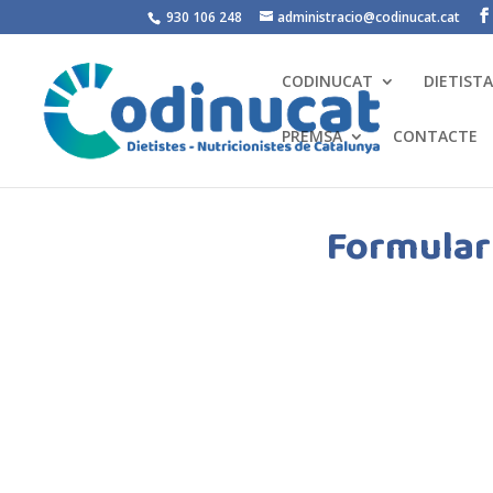
930 106 248
administracio@codinucat.cat
CODINUCAT
DIETIST
PREMSA
CONTACTE
Formulari