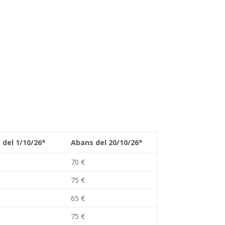
 del 1/10/26*
Abans del 20/10/26*
70 €
75 €
65 €
75 €