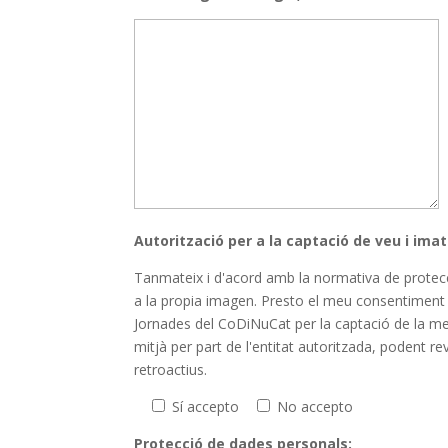
Autorització per a la captació de veu i ima
Tanmateix i d'acord amb la normativa de protecci
a la propia imagen. Presto el meu consentiment e
Jornades del CoDiNuCat per la captació de la meva
mitjà per part de l'entitat autoritzada, podent r
retroactius.
Sí accepto
No accepto
Protecció de dades personals: