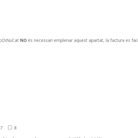
l CoDiNuCat
NO
és necessari emplenar aquest apartat, la factura es farà 
7
8