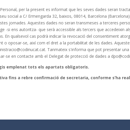
Personal, per la present es informat que les seves dades seran tracta
ocial a C/ Ermengarda 32, baixos, 08014, Barcelona (Barcelona). La
estes jornades. Aquestes dades no seran transmeses a terceres persone
tge -si ens autoritza- que serà accessible als tercers que accedeixin a
ns. En qualsevol cas podrà indicar la revocació del consentiment atorga
ment o oposar-se, així com el dret a la portabilitat de les dades. Aques
nistracio@codinucat.cat. Tanmateix s'informa que pot presentar una 
osar-se en contacte amb el Delegat de protecció de dades a dpo@codi
agis emplenat tots els apartats obligatoris.
tiva fins a rebre confirmació de secretaria, conforme s’ha rea