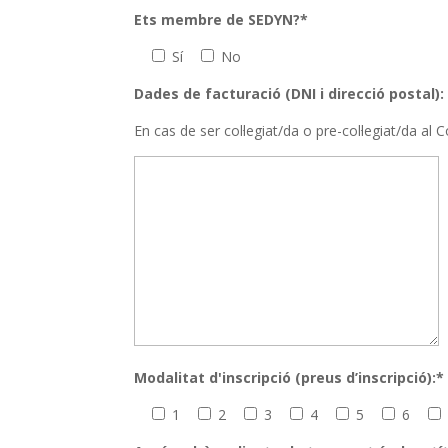
Ets membre de SEDYN?*
Sí
No
Dades de facturació (DNI i direcció postal):
En cas de ser col·legiat/da o pre-col·legiat/da a
Modalitat d'inscripció (preus d’inscripció):*
1
2
3
4
5
6