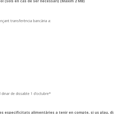
tol (sols en cas de ser necessari) (Màxim 2 MB)
ançant transferència bancària a:
l dinar de dissabte 1 d’octubre*
tres especificitats alimentàries a tenir en compte, si us plau, d