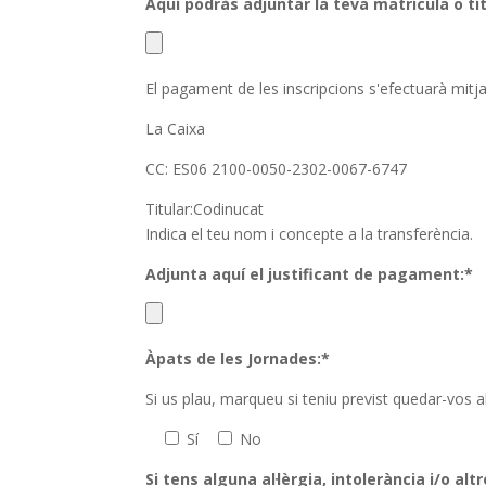
Aquí podràs adjuntar la teva matrícula o tí
El pagament de les inscripcions s'efectuarà mitj
La Caixa
CC: ES06 2100-0050-2302-0067-6747
Titular:Codinucat
Indica el teu nom i concepte a la transferència.
Adjunta aquí el justificant de pagament:*
Àpats de les Jornades:*
Si us plau, marqueu si teniu previst quedar-vos a
Sí
No
Si tens alguna al·lèrgia, intolerància i/o al