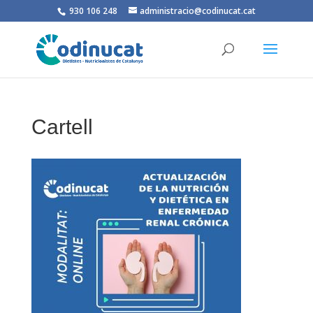
930 106 248
administracio@codinucat.cat
Cartell