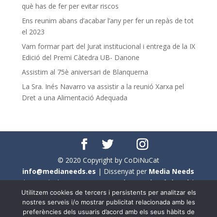
què has de fer per evitar riscos
Ens reunim abans d’acabar l’any per fer un repàs de tot
el 2023
Vam formar part del Jurat institucional i entrega de la IX
Edició del Premi Càtedra UB- Danone
Assistim al 75è aniversari de Blanquerna
La Sra. Inés Navarro va assistir a la reunió Xarxa pel
Dret a una Alimentació Adequada
© 2020 Copyright by CoDiNuCat
info@medianeeds.es
| Dissenyat per
Media Needs
| Tots els drets reservats a
CoDiNuCat |
Avís legal
|
Utilitzem cookies de tercers i persistents per analitzar els
Avís per cookies
nostres serveis i/o mostrar publicitat relacionada amb les
preferències dels usuaris d’acord amb els seus hàbits de
En aquest web s'ha tingut en compte l'ús no sexista del