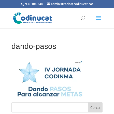
930 106 248
administracio@codinucat.cat
dando-pasos