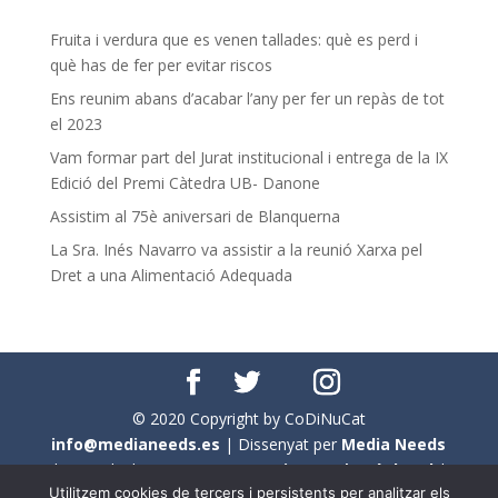
Fruita i verdura que es venen tallades: què es perd i
què has de fer per evitar riscos
Ens reunim abans d’acabar l’any per fer un repàs de tot
el 2023
Vam formar part del Jurat institucional i entrega de la IX
Edició del Premi Càtedra UB- Danone
Assistim al 75è aniversari de Blanquerna
La Sra. Inés Navarro va assistir a la reunió Xarxa pel
Dret a una Alimentació Adequada
© 2020 Copyright by CoDiNuCat
info@medianeeds.es
| Dissenyat per
Media Needs
| Tots els drets reservats a
CoDiNuCat |
Avís legal
|
Utilitzem cookies de tercers i persistents per analitzar els
Avís per cookies