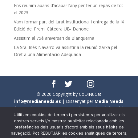
Ens reunim abans d’acabar l’any per fer un repàs de tot
el 2023
Vam formar part del Jurat institucional i entrega de la IX
Edició del Premi Càtedra UB- Danone
Assistim al 75è aniversari de Blanquerna
La Sra. Inés Navarro va assistir a la reunió Xarxa pel
Dret a una Alimentació Adequada
© 2020 Copyright by CoDiNuCat
info@medianeeds.es
| Dissenyat per
Media Needs
| Tots els drets reservats a
CoDiNuCat |
Avís legal
|
Utilitzem cookies de tercers i persistents per analitzar els
Avís per cookies
nostres serveis i/o mostrar publicitat relacionada amb les
preferències dels usuaris d’acord amb els seus hàbits de
En aquest web s'ha tingut en compte l'ús no sexista del
navegació. Pot REBUTJAR les cookies analítiques de tercers,
llenguatge. No obstant això, i a causa de la seva