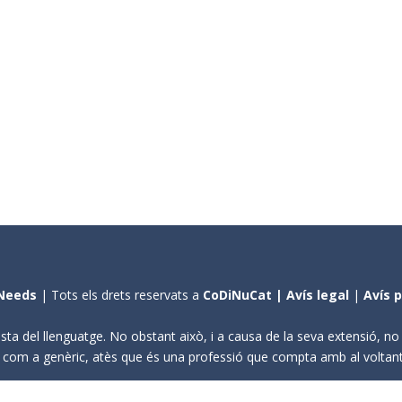
Needs
| Tots els drets reservats a
CoDiNuCat |
Avís legal
|
Avís 
sta del llenguatge. No obstant això, i a causa de la seva extensió, n
ení com a genèric, atès que és una professió que compta amb al volta