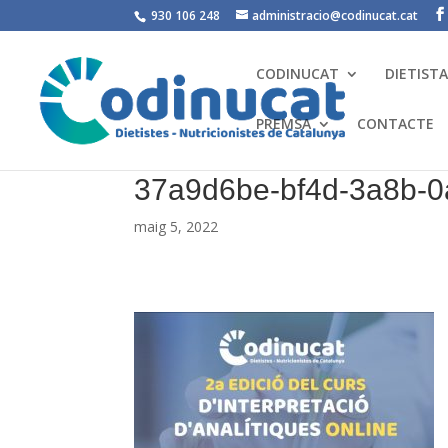
930 106 248
administracio@codinucat.cat
CODINUCAT
DIETIST
PREMSA
CONTACTE
37a9d6be-bf4d-3a8b-0
maig 5, 2022