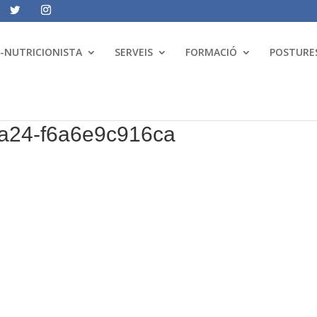
A-NUTRICIONISTA
SERVEIS
FORMACIÓ
POSTURES
a24-f6a6e9c916ca