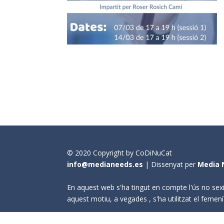
© 2020 Copyright by CoDiNuCat
info@medianeeds.es
| Dissenyat per
Media 
En aquest web s'ha tingut en compte l'ús no sexi
aquest motiu, a vegades , s'ha utilitzat el fem