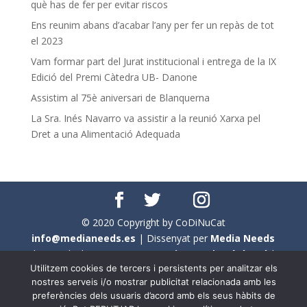
què has de fer per evitar riscos
Ens reunim abans d’acabar l’any per fer un repàs de tot
el 2023
Vam formar part del Jurat institucional i entrega de la IX
Edició del Premi Càtedra UB- Danone
Assistim al 75è aniversari de Blanquerna
La Sra. Inés Navarro va assistir a la reunió Xarxa pel
Dret a una Alimentació Adequada
© 2020 Copyright by CoDiNuCat
info@medianeeds.es
| Dissenyat per
Media Needs
| Tots els drets reservats a
CoDiNuCat |
Avís legal
|
Utilitzem cookies de tercers i persistents per analitzar els
Avís per cookies
nostres serveis i/o mostrar publicitat relacionada amb les
preferències dels usuaris d’acord amb els seus hàbits de
En aquest web s'ha tingut en compte l'ús no sexista del