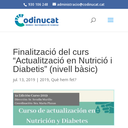
930 106 248
administracio@codinucat.cat
Finalització del curs
“Actualització en Nutrició i
Diabetis” (nivell bàsic)
jul. 13, 2019
|
2019
,
Què hem fet?