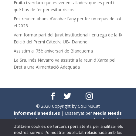
Fruita i verdura que es venen tallades: què es perd i
què has de fer per evitar riscos
Ens reunim abans d’acabar l’any per fer un repàs de tot
el 2023
Vam formar part del Jurat institucional i entrega de la IX
Edició del Premi Càtedra UB- Danone
Assistim al 75è aniversari de Blanquerna
La Sra. Inés Navarro va assistir a la reunió Xarxa pel
Dret a una Alimentació Adequada
© 2020 Copyright by CoDiNuCat
info@medianeeds.es
| Dissenyat per
Media Needs
| Tots els drets reservats a
CoDiNuCat |
Avís legal
|
Utilitzem cookies de tercers i persistents per analitzar els
Avís per cookies
nostres serveis i/o mostrar publicitat relacionada amb les