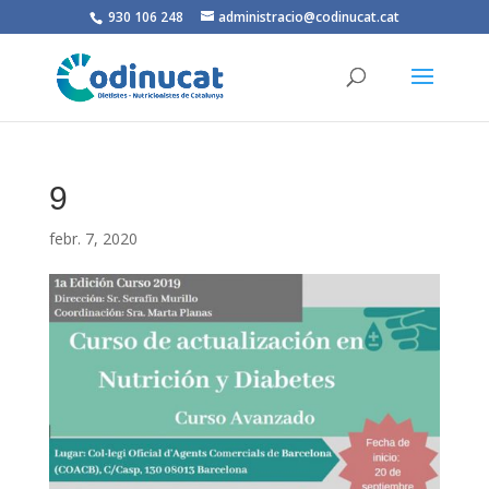
930 106 248
administracio@codinucat.cat
9
febr. 7, 2020