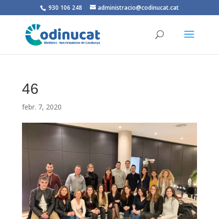
930 106 248
administracio@codinucat.cat
46
febr. 7, 2020