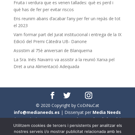
Fruita i verdura que es venen tallades: què es perd i
què has de fer per evitar riscos
Ens reunim abans d’acabar l’any per fer un repàs de tot
el 2023
Vam formar part del Jurat institucional i entrega de la IX
Edició del Premi Càtedra UB- Danone
Assistim al 75è aniversari de Blanquerna
La Sra. Inés Navarro va assistir a la reunió Xarxa pel
Dret a una Alimentació Adequada
© 2020 Copyright by CoDiNuCat
info@medianeeds.es
| Dissenyat per
Media Needs
| Tots els drets reservats a
CoDiNuCat |
Avís legal
|
Utilitzem cookies de tercers i persistents per analitzar els
Avís per cookies
nostres serveis i/o mostrar publicitat relacionada amb les