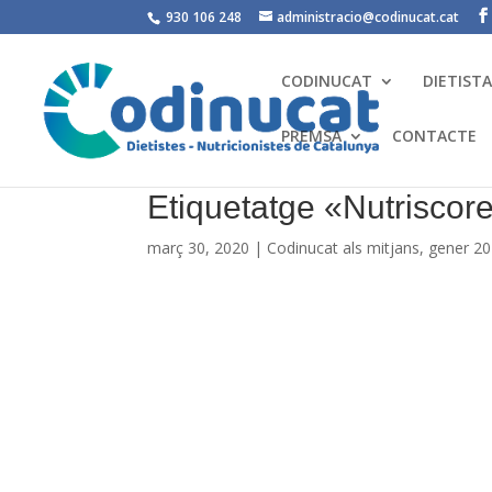
930 106 248
administracio@codinucat.cat
CODINUCAT
DIETIST
PREMSA
CONTACTE
Etiquetatge «Nutriscor
març 30, 2020
|
Codinucat als mitjans
,
gener 2