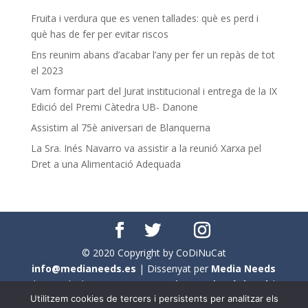
Fruita i verdura que es venen tallades: què es perd i
què has de fer per evitar riscos
Ens reunim abans d’acabar l’any per fer un repàs de tot
el 2023
Vam formar part del Jurat institucional i entrega de la IX
Edició del Premi Càtedra UB- Danone
Assistim al 75è aniversari de Blanquerna
La Sra. Inés Navarro va assistir a la reunió Xarxa pel
Dret a una Alimentació Adequada
© 2020 Copyright by CoDiNuCat
info@medianeeds.es
| Dissenyat per
Media Needs
| Tots els drets reservats a
CoDiNuCat |
Avís legal
|
Utilitzem cookies de tercers i persistents per analitzar els
Avís per cookies