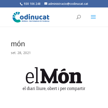
930 106 248
administracio@codinucat.cat
món
set. 28, 2021