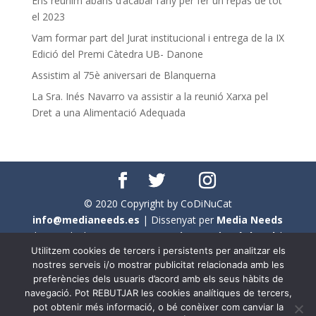
Ens reunim abans d’acabar l’any per fer un repàs de tot
el 2023
Vam formar part del Jurat institucional i entrega de la IX
Edició del Premi Càtedra UB- Danone
Assistim al 75è aniversari de Blanquerna
La Sra. Inés Navarro va assistir a la reunió Xarxa pel
Dret a una Alimentació Adequada
© 2020 Copyright by CoDiNuCat
info@medianeeds.es
| Dissenyat per
Media Needs
| Tots els drets reservats a
CoDiNuCat |
Avís legal
|
Utilitzem cookies de tercers i persistents per analitzar els
Avís per cookies
nostres serveis i/o mostrar publicitat relacionada amb les
preferències dels usuaris d’acord amb els seus hàbits de
En aquest web s'ha tingut en compte l'ús no sexista del
navegació. Pot REBUTJAR les cookies analítiques de tercers,
llenguatge. No obstant això, i a causa de la seva
pot obtenir més informació, o bé conèixer com canviar la