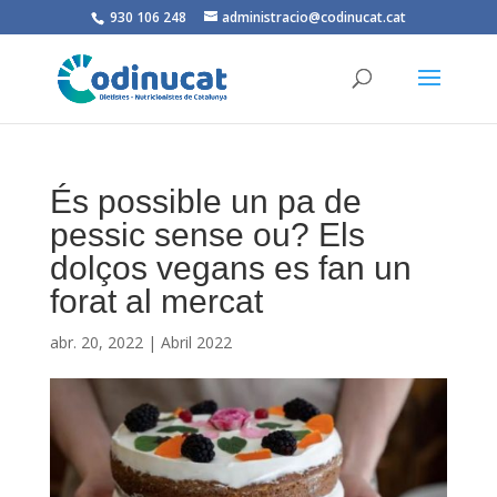
930 106 248
administracio@codinucat.cat
És possible un pa de
pessic sense ou? Els
dolços vegans es fan un
forat al mercat
abr. 20, 2022
|
Abril 2022