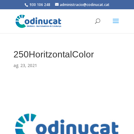
930 106 248
administracio@codinucat.cat
250HoritzontalColor
ag. 23, 2021