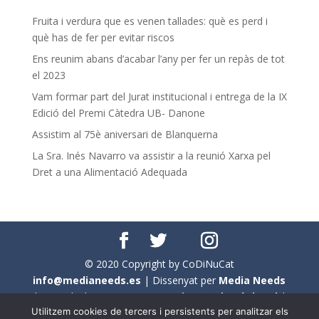
Fruita i verdura que es venen tallades: què es perd i
què has de fer per evitar riscos
Ens reunim abans d’acabar l’any per fer un repàs de tot
el 2023
Vam formar part del Jurat institucional i entrega de la IX
Edició del Premi Càtedra UB- Danone
Assistim al 75è aniversari de Blanquerna
La Sra. Inés Navarro va assistir a la reunió Xarxa pel
Dret a una Alimentació Adequada
© 2020 Copyright by CoDiNuCat
info@medianeeds.es
| Dissenyat per
Media Needs
| Tots els drets reservats a
CoDiNuCat |
Avís legal
|
Utilitzem cookies de tercers i persistents per analitzar els
Avís per cookies