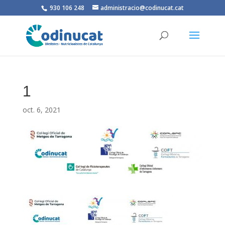
930 106 248
administracio@codinucat.cat
1
oct. 6, 2021