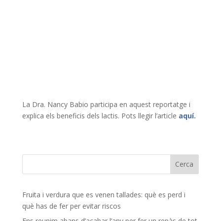
La Dra. Nancy Babio participa en aquest reportatge i
explica els beneficis dels lactis. Pots llegir l’article
aquí.
Fruita i verdura que es venen tallades: què es perd i
què has de fer per evitar riscos
Ens reunim abans d’acabar l’any per fer un repàs de tot