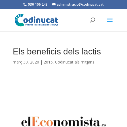
930 106 248
administracio@codinucat.cat
Els beneficis dels lactis
març 30, 2020
|
2015
,
Codinucat als mitjans