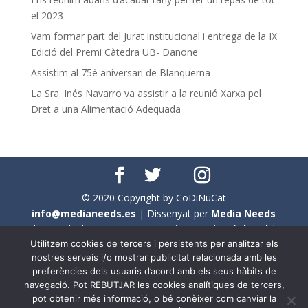
el 2023
Vam formar part del Jurat institucional i entrega de la IX
Edició del Premi Càtedra UB- Danone
Assistim al 75è aniversari de Blanquerna
La Sra. Inés Navarro va assistir a la reunió Xarxa pel
Dret a una Alimentació Adequada
© 2020 Copyright by CoDiNuCat
info@medianeeds.es
| Dissenyat per
Media Needs
| Tots els drets reservats a
CoDiNuCat |
Avís legal
|
Utilitzem cookies de tercers i persistents per analitzar els
Avís per cookies
nostres serveis i/o mostrar publicitat relacionada amb les
preferències dels usuaris d’acord amb els seus hàbits de
En aquest web s'ha tingut en compte l'ús no sexista del
navegació. Pot REBUTJAR les cookies analítiques de tercers,
llenguatge. No obstant això, i a causa de la seva
pot obtenir més informació, o bé conèixer com canviar la