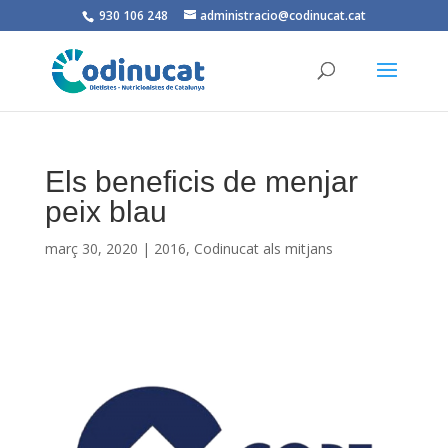
930 106 248
administracio@codinucat.cat
Els beneficis de menjar
peix blau
març 30, 2020
|
2016
,
Codinucat als mitjans