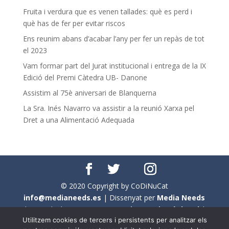
Fruita i verdura que es venen tallades: què es perd i
què has de fer per evitar riscos
Ens reunim abans d’acabar l’any per fer un repàs de tot
el 2023
Vam formar part del Jurat institucional i entrega de la IX
Edició del Premi Càtedra UB- Danone
Assistim al 75è aniversari de Blanquerna
La Sra. Inés Navarro va assistir a la reunió Xarxa pel
Dret a una Alimentació Adequada
© 2020 Copyright by CoDiNuCat
info@medianeeds.es
| Dissenyat per
Media Needs
| Tots els drets reservats a
CoDiNuCat |
Avís legal
|
Utilitzem cookies de tercers i persistents per analitzar els
Avís per cookies